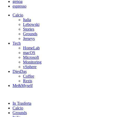
genoa
espresso
Calcio
Italia
Lebowski
Stories
Grounds
Jerseys
Tech
HomeLab
macOS
Microsoft
Monitoring
vSphere
DiesDas
Coffee
Rezis
Me&Myself
In Trasferta
Calcio
Grounds